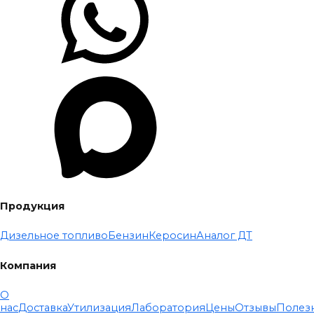
Продукция
Дизельное топливо
Бензин
Керосин
Аналог ДТ
Компания
О
нас
Доставка
Утилизация
Лаборатория
Цены
Отзывы
Полез