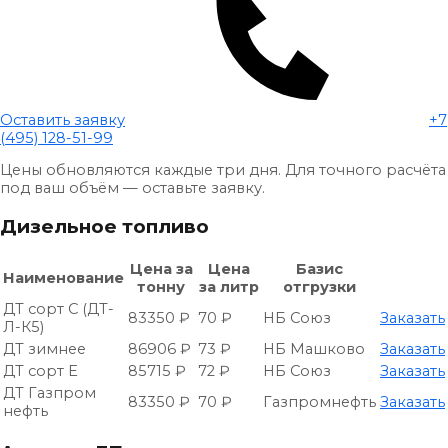
Оставить заявку
+7
(495) 128-51-99
Цены обновляются каждые три дня. Для точного расчёта
под ваш объём — оставьте заявку.
Дизельное топливо
Цена за
Цена
Базис
Наименование
тонну
за литр
отгрузки
ДТ сорт С (ДТ-
83350 ₽
70 ₽
НБ Союз
Заказать
Л-К5)
ДТ зимнее
86906 ₽
73 ₽
НБ Машково
Заказать
ДТ сорт Е
85715 ₽
72 ₽
НБ Союз
Заказать
ДТ Газпром
83350 ₽
70 ₽
Газпромнефть
Заказать
нефть