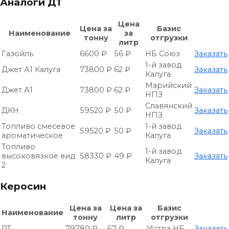
Аналоги ДТ
Цена
Цена за
Базис
Наименование
за
тонну
отгрузки
литр
Газойль
6600 ₽
56 ₽
НБ Союз
Заказать
1-й завод
Джет А1 Калуга
73800 ₽
62 ₽
Заказать
Калуга
Марийский
Джет А1
73800 ₽
62 ₽
Заказать
НПЗ
Славянский
ДКН
59520 ₽
50 ₽
Заказать
НПЗ
Топливо смесевое
1-й завод
59520 ₽
50 ₽
Заказать
ароматическое
Калуга
Топливо
1-й завод
высоковязкое вид
58330 ₽
49 ₽
Заказать
Калуга
2
Керосин
Цена за
Цена за
Базис
Наименование
тонну
литр
отгрузки
РТ
79780 ₽
67 ₽
Истра НБ
Заказать