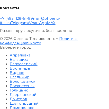
Контакты
+7 (495) 128-51-99
mail@phoenix-
fuel.ru
Telegram
WhatsApp
MAX
Рязань · круглосуточно, без выходных
© 2026 Феникс. Топливо оптом.
Политика
конфиденциальности
Выберете город
Апрелевка
Балашиха
Белоозерский
Бронницы
Видное
Владимир
Волоколамск
Воскресенск
Голицыно
Дзержинский
Дмитров
Долгопрудный
Домодедово