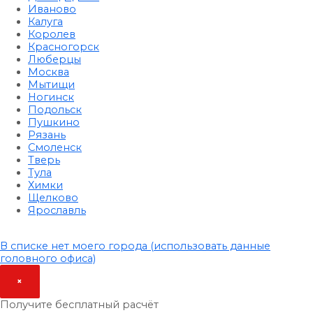
Иваново
Калуга
Королев
Красногорск
Люберцы
Москва
Мытищи
Ногинск
Подольск
Пушкино
Рязань
Смоленск
Тверь
Тула
Химки
Щелково
Ярославль
В списке нет моего города (использовать данные
головного офиса)
×
Получите бесплатный расчёт